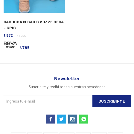
BABUCHA N.SAILS 80326 BEBA
- GRIS
872
$
1.090
$
785
$
Newsletter
¡Suscribite y recibí todas nuestras novedades!
SUSCRIBIRME



