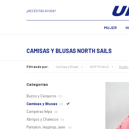
¿NECESITÁS AYUDA?
MUJER
H
CAMISAS Y BLUSAS NORTH SAILS
Quitar 
Filtrando por:
Camisas y Blusas
NORTH SAILS
Categorías
Buzos y Canguros
(7)
Camisas y Blusas
(2)
Camperas felpa
(3)
Abrigos y Chalecos
(4)
Pantalon, leggings, jean.
(1)