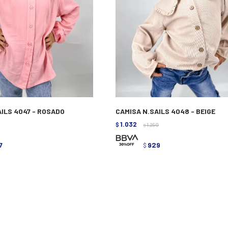
AILS 4047 - ROSADO
CAMISA N.SAILS 4048 - BEIGE
1.032
$
1.290
$
7
929
$