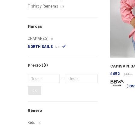
T-shirt y Remeras
(1)
Marcas
CHAMANES
(1)
NORTH SAILS
(2)
Precio
($)
CAMISA N.S
952
$
1.190
$
85
$
OK
Género
Kids
(2)