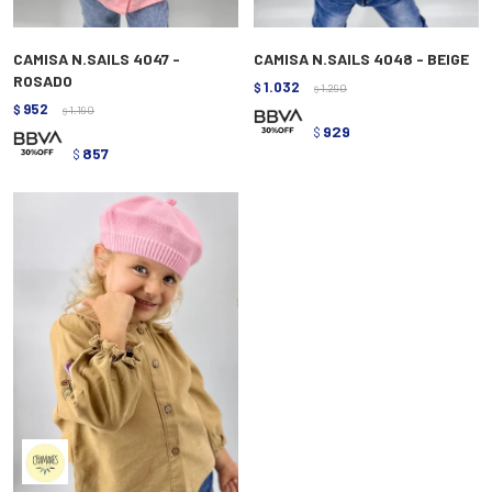
CAMISA N.SAILS 4047 -
CAMISA N.SAILS 4048 - BEIGE
ROSADO
1.032
$
1.290
$
952
$
1.190
$
929
$
857
$