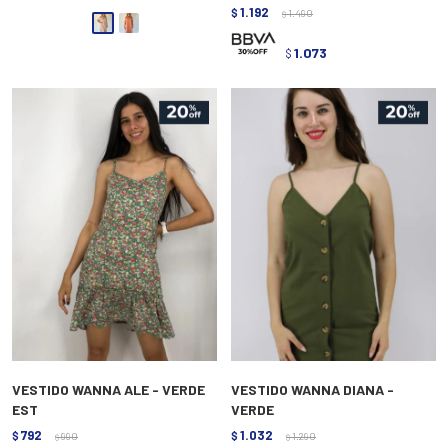
1.192
$
1.490
$
1.073
$
VESTIDO WANNA ALE - VERDE
VESTIDO WANNA DIANA -
EST
VERDE
792
1.032
$
990
$
1.290
$
$