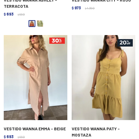
TERRACOTA
973
$
1.390
$
693
$
990
$
VESTIDO WANNA EMMA - BEIGE
VESTIDO WANNA PATY -
MOSTAZA
693
$
990
$