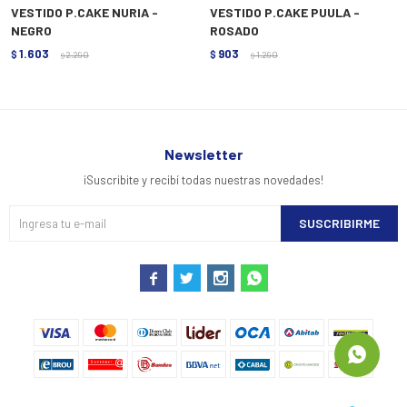
VESTIDO P.CAKE NURIA -
VESTIDO P.CAKE PUULA -
NEGRO
ROSADO
1.603
903
$
2.290
$
1.290
$
$
Newsletter
¡Suscribite y recibí todas nuestras novedades!
SUSCRIBIRME



