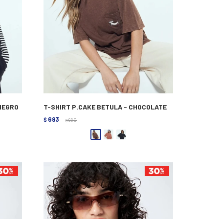
 NEGRO
T-SHIRT P.CAKE BETULA - CHOCOLATE
693
$
990
$