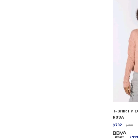
T-SHIRT PIE
ROSA
792
$
990
$
71
$