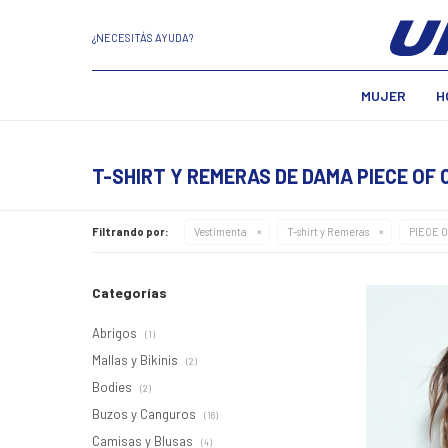
¿NECESITÁS AYUDA?
MUJER
H
T-SHIRT Y REMERAS DE DAMA PIECE OF 
Filtrando por:
Vestimenta
T-shirt y Remeras
PIECE 
Categorías
Abrigos
(1)
Mallas y Bikinis
(2)
Bodies
(2)
Buzos y Canguros
(16)
Camisas y Blusas
(4)