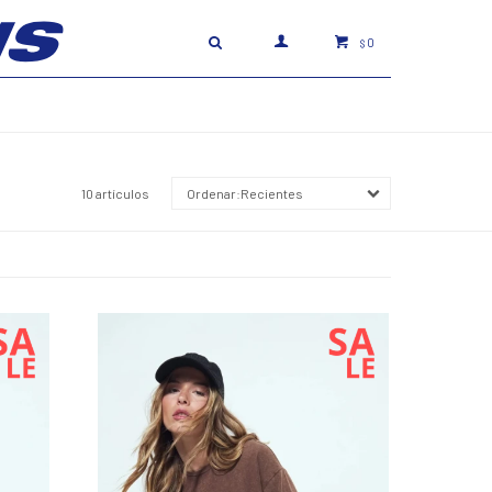
0
$
10 artículos
Recientes