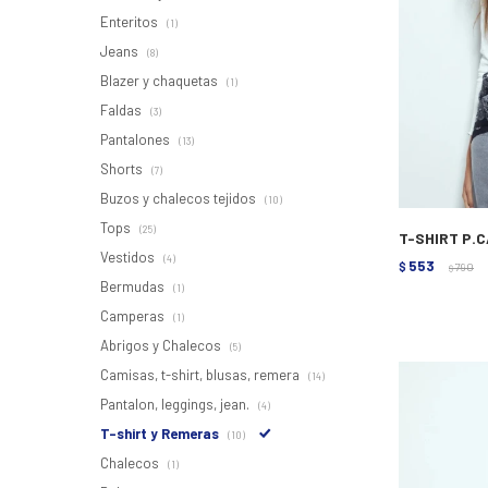
Enteritos
(1)
Jeans
(8)
Blazer y chaquetas
(1)
Faldas
(3)
Pantalones
(13)
Shorts
(7)
Buzos y chalecos tejidos
(10)
Tops
(25)
T-SHIRT P.
Vestidos
(4)
553
$
790
$
Bermudas
(1)
Camperas
(1)
Abrigos y Chalecos
(5)
Camisas, t-shirt, blusas, remera
(14)
Pantalon, leggings, jean.
(4)
T-shirt y Remeras
(10)
Chalecos
(1)