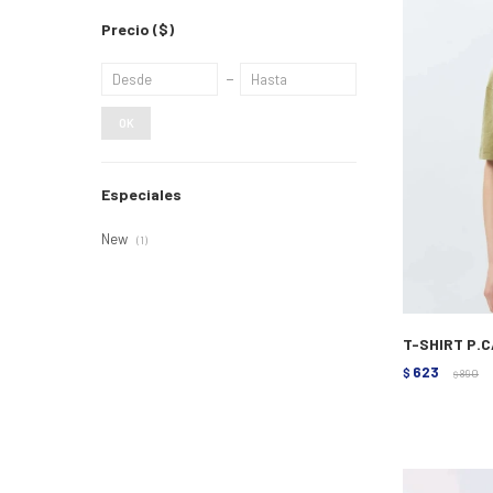
Precio
($)
OK
Especiales
New
(1)
T-SHIRT P.C
623
$
890
$