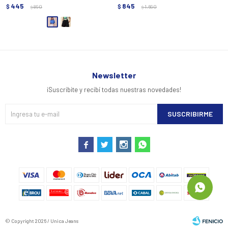
445
845
$
890
$
1.690
$
$
Newsletter
¡Suscribite y recibí todas nuestras novedades!
SUSCRIBIRME




© Copyright 2026 / Unica Jeans