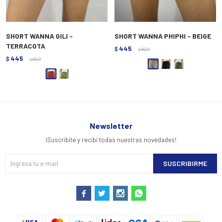
SHORT WANNA GILI -
SHORT WANNA PHIPHI - BEIGE
TERRACOTA
445
$
890
$
445
$
890
$
Newsletter
¡Suscribite y recibí todas nuestras novedades!
SUSCRIBIRME



