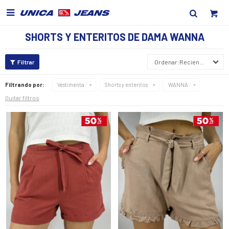

SHORTS Y ENTERITOS DE DAMA WANNA
Recientes
Filtrando por:
Vestimenta
Shorts y enteritos
WANNA
Quitar filtros