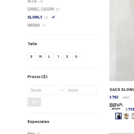
ALLIE
(5)
DANIEL CASSIN
(5)
SLOWLY
(9)
WANNA
(1)
Talle
S
M
L
1
2
U
Precio
($)
SACO SLOWLY
792
$
990
$
OK
71
$
Especiales
New
(2)