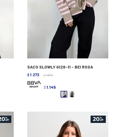
SACO SLOWLY GI26-11 - BEI ROSA
1.272
$
1.590
$
1.145
$