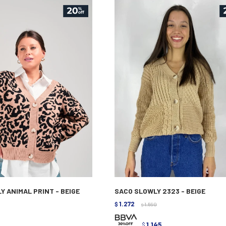
Y ANIMAL PRINT - BEIGE
SACO SLOWLY 2323 - BEIGE
1.272
$
1.590
$
1.145
$