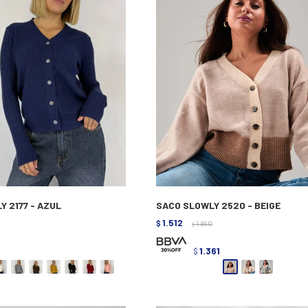
 2177 - AZUL
SACO SLOWLY 2520 - BEIGE
1.512
$
1.890
$
3
1.361
$