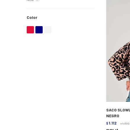
Color
SACO SLOWL
NEGRO
1.112
$
1.390
$