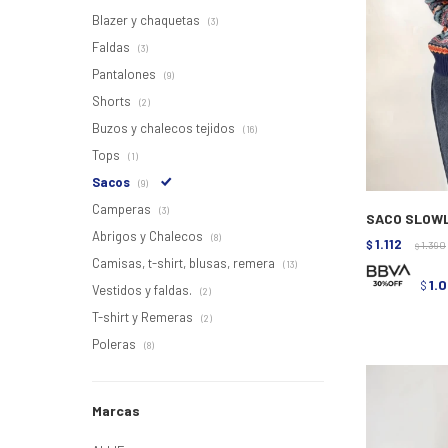
Blazer y chaquetas
(3)
Faldas
(3)
Pantalones
(9)
Shorts
(2)
Buzos y chalecos tejidos
(16)
Tops
(1)
Sacos
(9)
Camperas
(3)
SACO SLOWL
Abrigos y Chalecos
(8)
1.112
$
1.390
$
Camisas, t-shirt, blusas, remera
(13)
1.
$
Vestidos y faldas.
(2)
T-shirt y Remeras
(2)
Poleras
(8)
Marcas