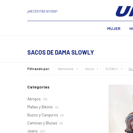
¿NECESITÁS AYUDA?
MUJER
H
SACOS DE DAMA SLOWLY
Qui
Filtrando por:
Vestimenta
Sacos
SLOWLY
Categorías
Abrigos
(15)
Mallas y Bikinis
(2)
Buzos y Canguros
(3)
Camisas y Blusas
(6)
Jeans
(20)