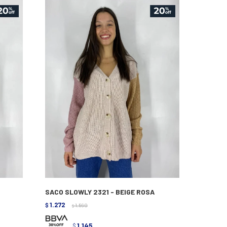
SACO SLOWLY 2321 - BEIGE ROSA
1.272
$
1.590
$
1.145
$