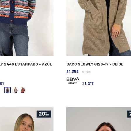
Y 2446 ESTAMPADO - AZUL
SACO SLOWLY GI26-17 - BEIGE
1.352
$
1.690
$
001
1.217
$