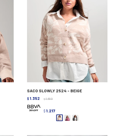
SACO SLOWLY 2524 - BEIGE
1.352
$
1.690
$
1.217
$