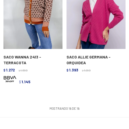
SACO WANNA 2413 -
SACO ALLIE GERMANA -
TERRACOTA
ORQUIDEA
1.272
1.393
$
1.590
$
1.990
$
$
1.145
$
MOSTRANDO
16
DE
16