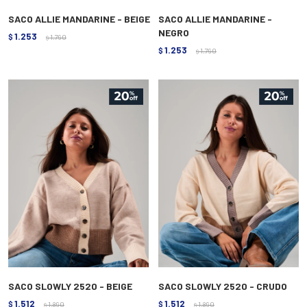
SACO ALLIE MANDARINE - BEIGE
SACO ALLIE MANDARINE -
NEGRO
1.253
$
1.790
$
1.253
$
1.790
$
SACO SLOWLY 2520 - BEIGE
SACO SLOWLY 2520 - CRUDO
1.512
1.512
$
1.890
$
1.890
$
$