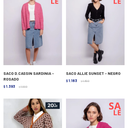
SACO D.CASSIN SARDINIA -
SACO ALLIE SUNSET - NEGRO
ROSADO
1.183
$
1.690
$
1.393
$
1.990
$