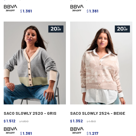
1.361
1.361
$
$
SACO SLOWLY 2520 - GRIS
SACO SLOWLY 2524 - BEIGE
1.512
1.352
$
1.890
$
1.690
$
$
1.361
1.217
$
$