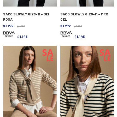
SACO SLOWLY GI26-11 - BEI
SACO SLOWLY GI26-11 - MRR
ROSA
CEL
1.272
1.272
$
1.590
$
1.590
$
$
1.145
1.145
$
$