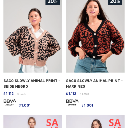
SACO SLOWLY ANIMAL PRINT -
SACO SLOWLY ANIMAL PRINT -
BEIGE NEGRO
MARR NEG
1.112
1.112
$
1.390
$
1.390
$
$
1.001
1.001
$
$