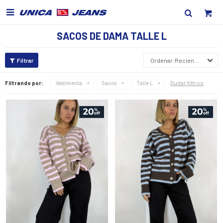

SACOS DE DAMA TALLE L
Recientes
Quitar filtros
Filtrando por:
Vestimenta
Sacos
Talle L