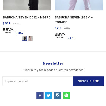
BABUCHA SEVEN D012 - NEGRO
BABUCHA SEVEN 288-1 -
ROSADO
952
$
1.190
$
712
$
890
$
857
$
641
$
Newsletter
¡Suscribite y recibí todas nuestras novedades!
SUSCRIBIRME



