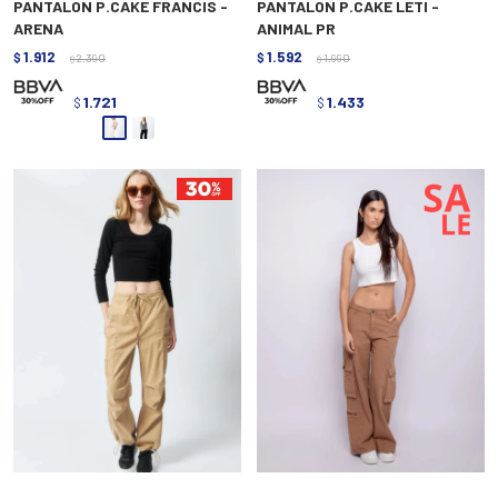
PANTALON P.CAKE FRANCIS -
PANTALON P.CAKE LETI -
ARENA
ANIMAL PR
1.912
1.592
$
2.390
$
1.990
$
$
1.721
1.433
$
$