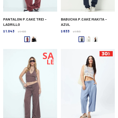
PANTALON P.CAKE TREI -
BABUCHA P.CAKE MAKITA -
LADRILLO
AZUL
1.043
833
$
1.490
$
1.190
$
$