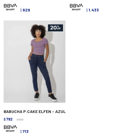
929
1.433
$
$
BABUCHA P.CAKE ELFEN - AZUL
792
$
990
$
713
$