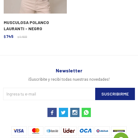
MUSCULOSA POLANCO
LAURANTI - NEGRO
745
$
1.490
$
Newsletter
¡Suscribite y recibí todas nuestras novedades!
SUSCRIBIRME



