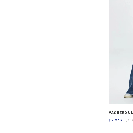
VAQUERO UN
2.233
$
3.1
$