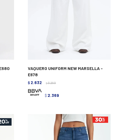
E680
VAQUERO UNIFORM NEW MARSELLA -
E678
2.632
$
3.290
$
2.369
$