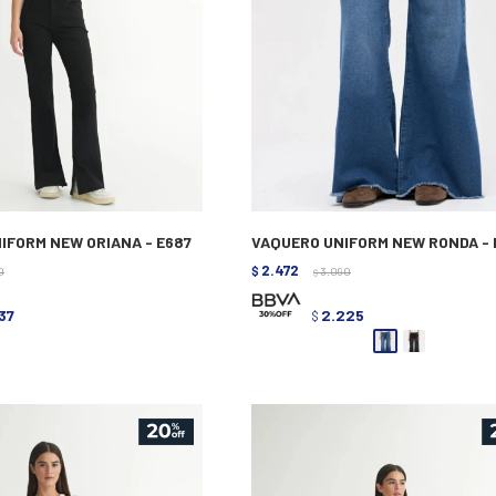
IFORM NEW ORIANA - E687
VAQUERO UNIFORM NEW RONDA - 
2.472
0
$
3.090
$
937
2.225
$