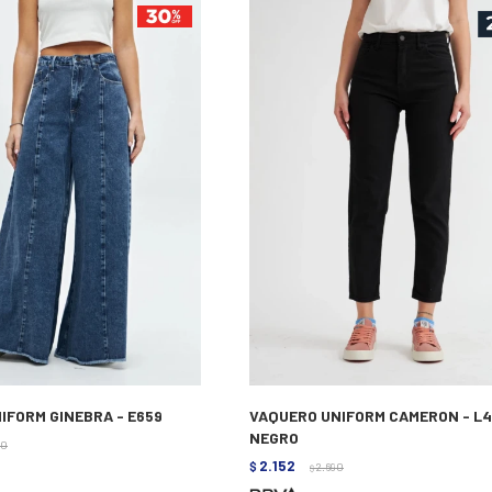
IFORM GINEBRA - E659
VAQUERO UNIFORM CAMERON - L
NEGRO
90
2.152
$
2.690
$