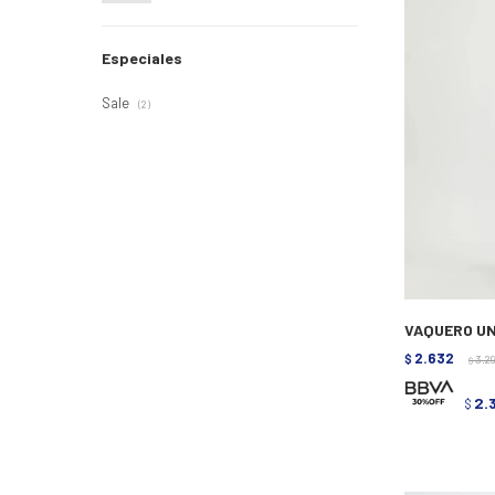
Especiales
Sale
(2)
VAQUERO UN
2.632
$
3.2
$
2.
$