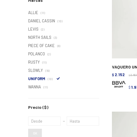
Marcas
ALLIE
(11)
DANIEL CASSIN
(10)
LEVIS
(2)
NORTH SAILS
(3)
PIECE OF CAKE
(8)
POLANCO
(2)
RUSTY
(11)
VAQUERO UN
SLOWLY
(19)
2.152
$
2.69
$
UNIFORM
(10)
WANNA
1.
$
(11)
Precio
($)
OK