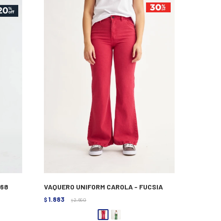
468
VAQUERO UNIFORM CAROLA - FUCSIA
1.883
$
2.690
$