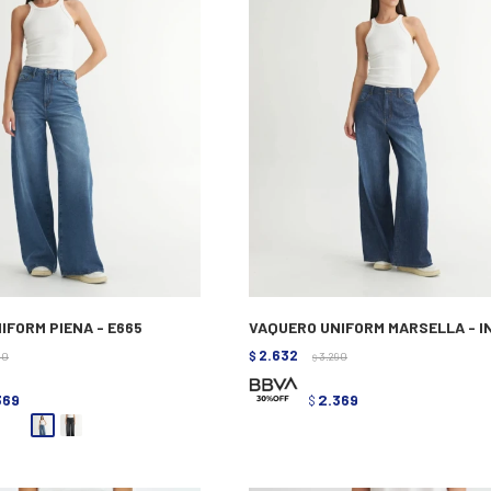
IFORM PIENA - E665
VAQUERO UNIFORM MARSELLA - I
2.632
90
$
3.290
$
369
2.369
$