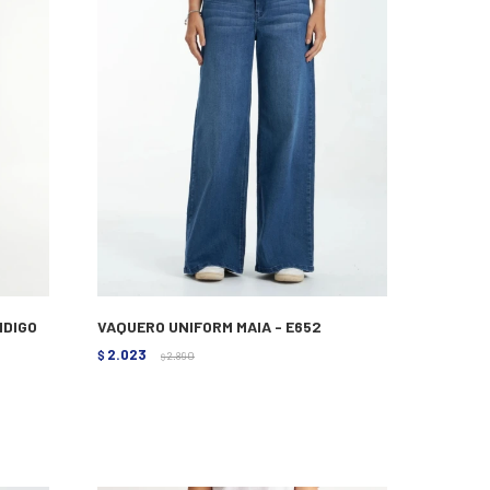
NDIGO
VAQUERO UNIFORM MAIA - E652
2.023
$
2.890
$