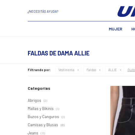
¿NECESITÁS AYUDA?
MUJER
H
FALDAS DE DAMA ALLIE
Quita
Filtrando por:
Vestimenta
Faldas
ALLIE
Categorías
Abrigos
(2)
Mallas y Bikinis
(1)
Buzos y Canguros
(2)
Camisas y Blusas
(65)
Jeans
(11)