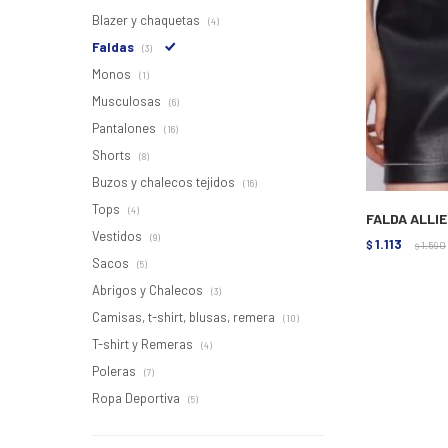
Blazer y chaquetas
(4)
Faldas
(3)
Monos
(1)
Musculosas
(6)
Pantalones
(16)
Shorts
(8)
Buzos y chalecos tejidos
(16)
Tops
(4)
FALDA ALLI
Vestidos
(9)
1.113
$
1.590
$
Sacos
(5)
Abrigos y Chalecos
(3)
Camisas, t-shirt, blusas, remera
(10)
T-shirt y Remeras
(4)
Poleras
(7)
Ropa Deportiva
(5)