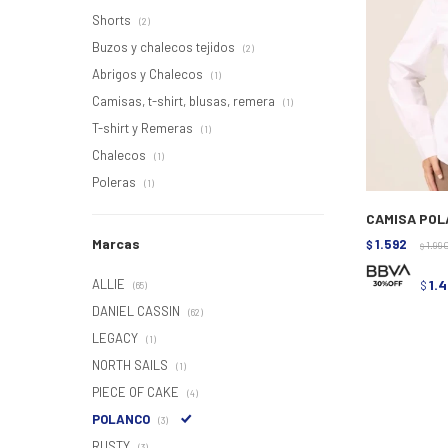
Shorts
(2)
Buzos y chalecos tejidos
(2)
Abrigos y Chalecos
(1)
Camisas, t-shirt, blusas, remera
(1)
T-shirt y Remeras
(1)
Chalecos
(1)
Poleras
(1)
CAMISA POL
Marcas
1.592
$
1.99
$
ALLIE
1.
$
(65)
DANIEL CASSIN
(62)
LEGACY
(1)
NORTH SAILS
(1)
PIECE OF CAKE
(4)
POLANCO
(3)
RUSTY
(3)