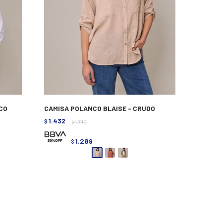
CO
CAMISA POLANCO BLAISE - CRUDO
1.432
$
1.790
$
1.289
$