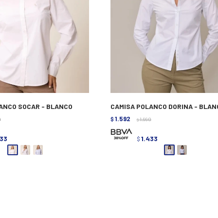
ANCO SOCAR - BLANCO
CAMISA POLANCO DORINA - BLAN
1.592
0
$
1.990
$
433
1.433
$