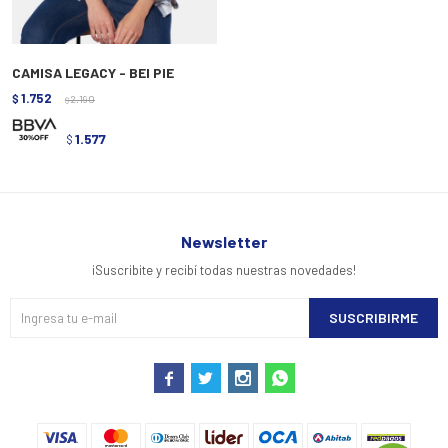
CAMISA LEGACY - BEI PIE
1.752
$
2.190
$
1.577
$
Newsletter
¡Suscribite y recibí todas nuestras novedades!
SUSCRIBIRME



