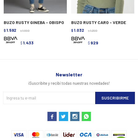
BUZO RUSTY GINEBA - OBISPO
BUZO RUSTY CARO - VERDE
1.592
1.032
$
1.990
$
1.290
$
$
1.433
929
$
$
Newsletter
¡Suscribite y recibí todas nuestras novedades!
SUSCRIBIRME



