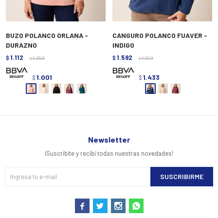
BUZO POLANCO ORLANA -
CANGURO POLANCO FUAVER -
DURAZNO
INDIGO
1.112
1.592
$
1.390
$
1.990
$
$
1.001
1.433
$
$
Newsletter
¡Suscribite y recibí todas nuestras novedades!
SUSCRIBIRME



