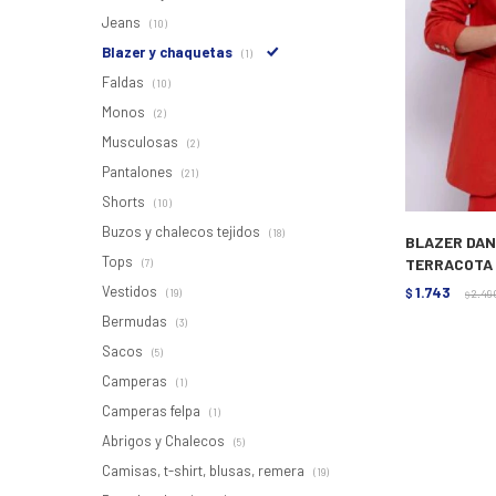
Jeans
(10)
Blazer y chaquetas
(1)
Faldas
(10)
Monos
(2)
Musculosas
(2)
Pantalones
(21)
Shorts
(10)
Buzos y chalecos tejidos
(18)
BLAZER DANI
Tops
TERRACOTA
(7)
Vestidos
1.743
(19)
$
2.49
$
Bermudas
(3)
Sacos
(5)
Camperas
(1)
Camperas felpa
(1)
Abrigos y Chalecos
(5)
Camisas, t-shirt, blusas, remera
(19)