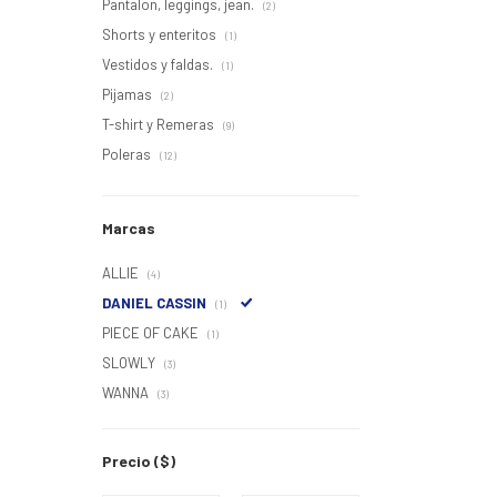
Pantalon, leggings, jean.
(2)
Shorts y enteritos
(1)
Vestidos y faldas.
(1)
Pijamas
(2)
T-shirt y Remeras
(9)
Poleras
(12)
Marcas
ALLIE
(4)
DANIEL CASSIN
(1)
PIECE OF CAKE
(1)
SLOWLY
(3)
WANNA
(3)
Precio
($)