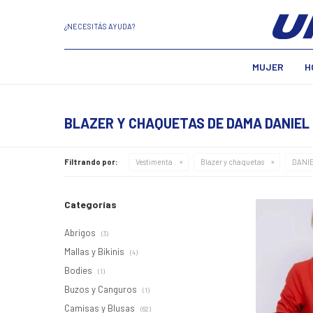
¿NECESITÁS AYUDA?
MUJER
H
BLAZER Y CHAQUETAS DE DAMA DANIEL
Filtrando por:
Vestimenta
Blazer y chaquetas
DANIE
Categorías
Abrigos
(3)
Mallas y Bikinis
(4)
Bodies
(1)
Buzos y Canguros
(1)
Camisas y Blusas
(62)