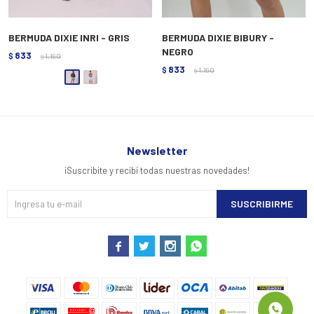
BERMUDA DIXIE INRI - GRIS
BERMUDA DIXIE BIBURY -
NEGRO
833
$
1.190
$
833
$
1.190
$
Newsletter
¡Suscribite y recibí todas nuestras novedades!
SUSCRIBIRME



