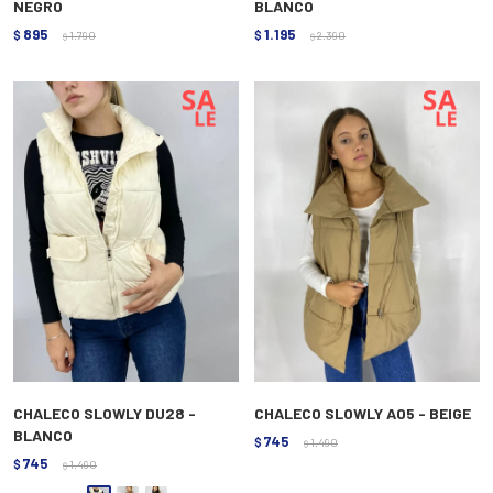
NEGRO
BLANCO
895
1.195
$
1.790
$
2.390
$
$
CHALECO SLOWLY DU28 -
CHALECO SLOWLY A05 - BEIGE
BLANCO
745
$
1.490
$
745
$
1.490
$