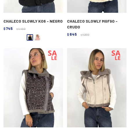
CHALECO SLOWLY K06 - NEGRO
CHALECO SLOWLY MGF90 -
CRUDO
745
$
1.490
$
645
$
1.290
$