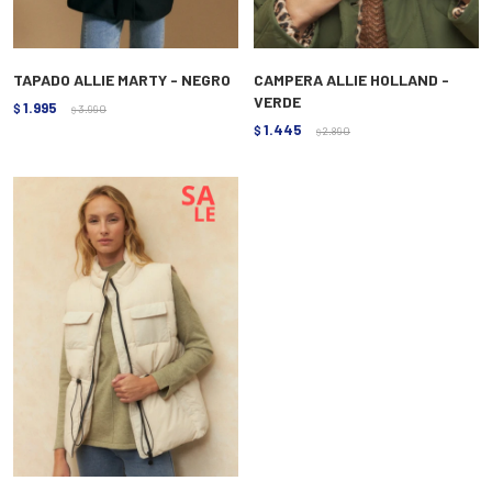
TAPADO ALLIE MARTY - NEGRO
CAMPERA ALLIE HOLLAND -
VERDE
1.995
$
3.990
$
1.445
$
2.890
$