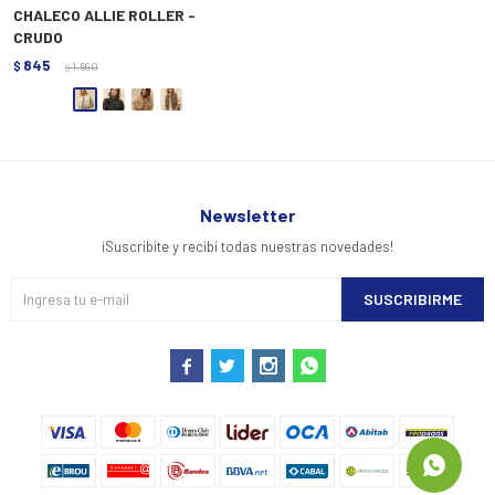
CHALECO ALLIE ROLLER -
CRUDO
845
$
1.690
$
Newsletter
¡Suscribite y recibí todas nuestras novedades!
SUSCRIBIRME



