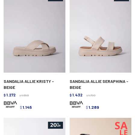
SANDALIA ALLIE KRISTY -
SANDALIA ALLIE SERAPHINA -
BEIGE
BEIGE
1.272
1.432
$
1.590
$
1.790
$
$
1.145
1.289
$
$