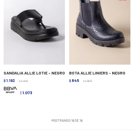
SANDALIA ALLIE LOTIE - NEGRO
BOTA ALLIE LINIERS - NEGRO
1.192
845
$
1.490
$
1.690
$
$
1.073
$
MOSTRANDO
16
DE
16