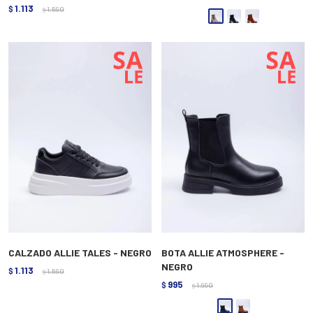
1.113
$
1.590
$
CALZADO ALLIE TALES - NEGRO
BOTA ALLIE ATMOSPHERE -
NEGRO
1.113
$
1.590
$
995
$
1.990
$