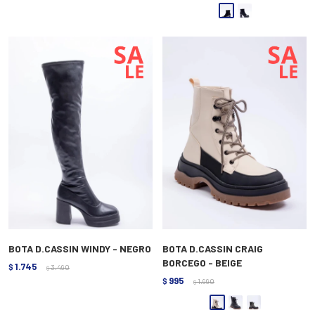
BOTA D.CASSIN WINDY - NEGRO
BOTA D.CASSIN CRAIG
BORCEGO - BEIGE
1.745
$
3.490
$
995
$
1.990
$