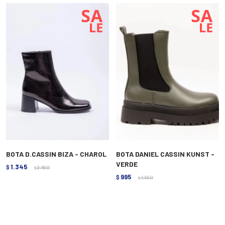
BOTA D.CASSIN BIZA - CHAROL
BOTA DANIEL CASSIN KUNST -
VERDE
1.345
$
2.690
$
995
$
1.990
$