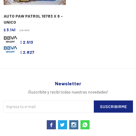
AUTO PAW PATROL 16783 X 6 -
UNICO
3.141
$
3.490
$
2.513
$
2.827
$
Newsletter
¡Suscribite y recibí todas nuestras novedades!
SUSCRIBIRME



