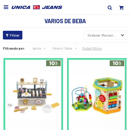

VARIOS DE BEBA
Recientes
Quitar filtros
Filtrando por:
Varios
Género:
Beba