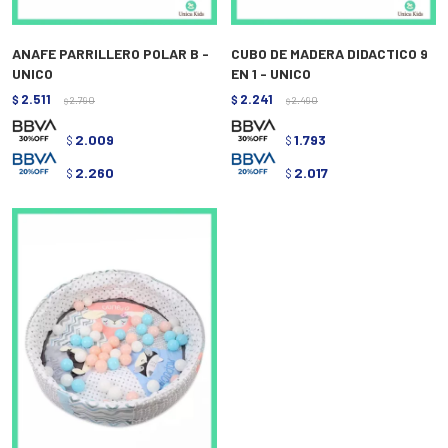
ANAFE PARRILLERO POLAR B -
CUBO DE MADERA DIDACTICO 9
UNICO
EN 1 - UNICO
2.511
2.241
$
2.790
$
2.490
$
$
2.009
1.793
$
$
2.260
2.017
$
$