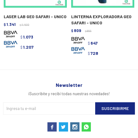
LASER LAB GEO SAFARI - UNICO
LINTERNA EXPLORADORA GEO
SAFARI - UNICO
1.341
$
1.490
$
809
$
899
$
1.073
$
647
$
1.207
$
728
$
Newsletter
¡Suscribite y recibí todas nuestras novedades!
SUSCRIBIRME



