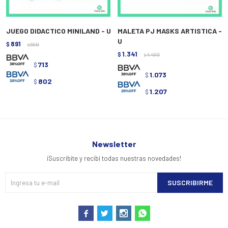
JUEGO DIDACTICO MINILAND - U
MALETA PJ MASKS ARTISTICA -
U
891
$
990
$
1.341
$
1.490
$
713
$
1.073
$
802
$
1.207
$
Newsletter
¡Suscribite y recibí todas nuestras novedades!
SUSCRIBIRME



