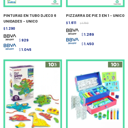
PINTURAS EN TUBO DJECO 6
PIZZARRA DE PIE 3 EN 1 - UNICO
UNIDADES - UNICO
1.611
$
1.790
$
1.290
$
1.289
$
929
$
1.450
$
1.045
$