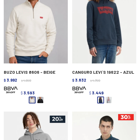
BUZO LEVIS 8606 - BEIGE
CANGURO LEVI´S 19622 - AZUL
3.992
3.832
$
4.990
$
4.790
$
$
3.593
3.449
$
$