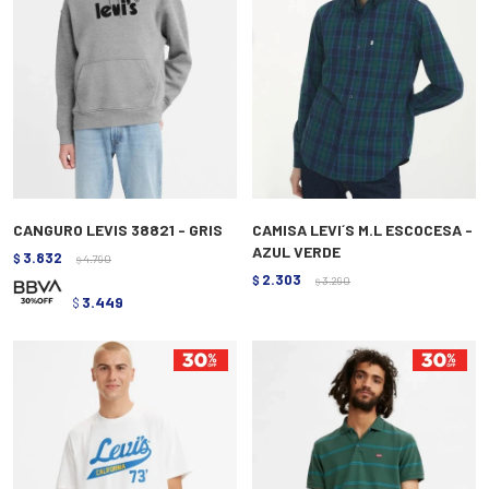
CANGURO LEVIS 38821 - GRIS
CAMISA LEVI´S M.L ESCOCESA -
AZUL VERDE
3.832
$
4.790
$
2.303
$
3.290
$
3.449
$