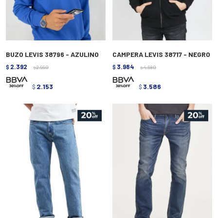
BUZO LEVIS 38796 - AZULINO
CAMPERA LEVIS 38717 - NEGRO
2.392
3.984
$
2.990
$
4.980
$
$
2.153
3.586
$
$