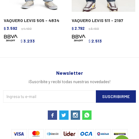
VAQUERO LEVIS 505 - 4834
VAQUERO LEVIS 511 - 2197
3.592
2.792
$
4.490
$
3.490
$
$
3.233
2.513
$
$
Newsletter
¡Suscribite y recibí todas nuestras novedades!
SUSCRIBIRME



