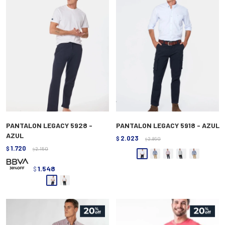
PANTALON LEGACY 5928 -
PANTALON LEGACY 5918 - AZUL
AZUL
2.023
$
2.890
$
1.720
$
2.150
$
1.548
$