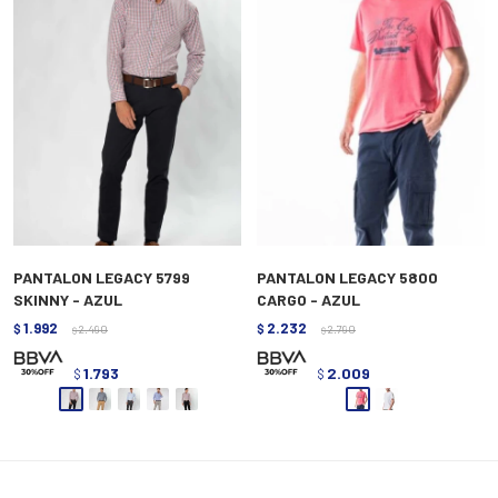
PANTALON LEGACY 5799
PANTALON LEGACY 5800
SKINNY - AZUL
CARGO - AZUL
1.992
2.232
$
2.490
$
2.790
$
$
1.793
2.009
$
$