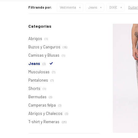
Quitar
Filtrando por:
Vestimenta
Jeans
DIXIE
Categorías
Abrigos
(1)
Buzos y Canguros
(16)
Camisas y Blusas
(1)
Jeans
(3)
Musculosas
(7)
Pantalones
(7)
Shorts
(1)
Bermudas
(3)
Camperas felpa
(3)
Abrigos y Chalecos
(3)
T-shirt y Remeras
(25)