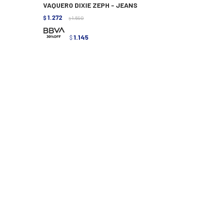
VAQUERO DIXIE ZEPH - JEANS
1.272
$
1.590
$
1.145
$