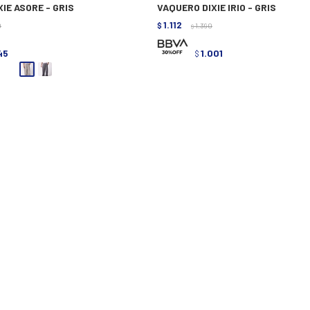
IE ASORE - GRIS
VAQUERO DIXIE IRIO - GRIS
1.112
0
$
1.390
$
45
1.001
$