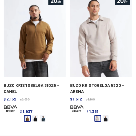
BUZO KRISTOBELGA 31025 -
BUZO KRISTOGELGA 5320 -
CAMEL
ARENA
2.152
1.512
$
2.690
$
1.890
$
$
1.937
1.361
$
$