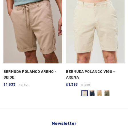
BERMUDA POLANCO ARENO -
BERMUDA POLANCO VIGO -
BEIGE
ARENA
1.533
1.393
$
2.190
$
1.990
$
$
Newsletter