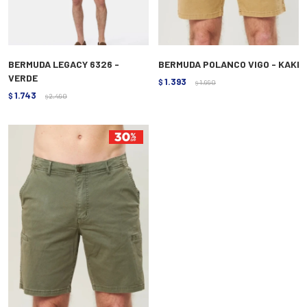
BERMUDA LEGACY 6326 -
BERMUDA POLANCO VIGO - KAKI
VERDE
1.393
$
1.990
$
1.743
$
2.490
$