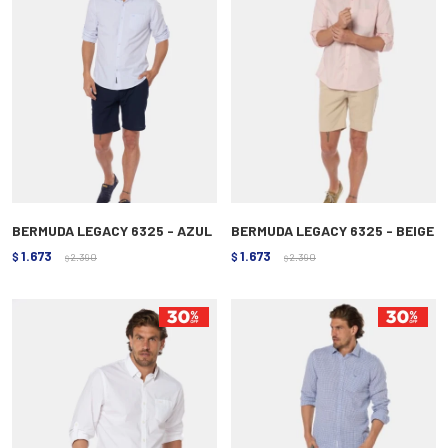
BERMUDA LEGACY 6325 - AZUL
BERMUDA LEGACY 6325 - BEIGE
1.673
1.673
$
2.390
$
2.390
$
$