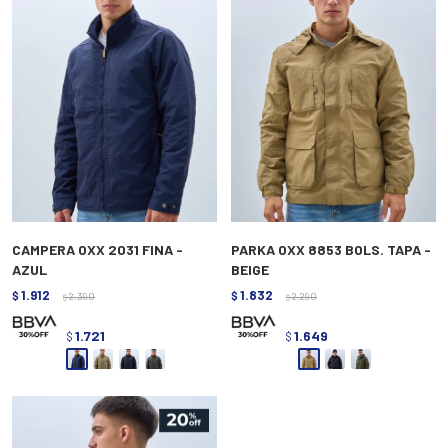
CAMPERA OXX 2031 FINA -
PARKA OXX 8853 BOLS. TAPA -
AZUL
BEIGE
1.912
1.832
$
2.390
$
2.290
$
$
1.721
1.649
$
$