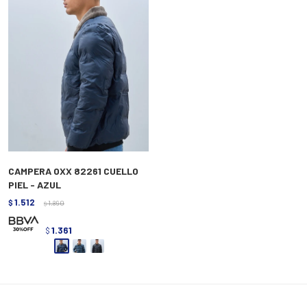
CAMPERA OXX 82261 CUELLO
PIEL - AZUL
1.512
$
1.890
$
1.361
$