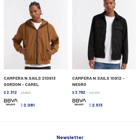
CAMPERA N.SAILS 210913
CAMPERA N.SAILS 10912 -
GORDON - CAMEL
NEGRO
2.312
2.792
$
2.890
$
3.490
$
$
2.081
2.513
$
$
Newsletter