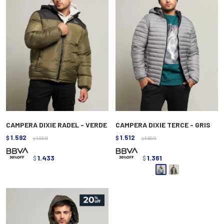
CAMPERA DIXIE RADEL - VERDE
CAMPERA DIXIE TERCE - GRIS
1.592
1.512
$
1.990
$
1.890
$
$
1.433
1.361
$
$