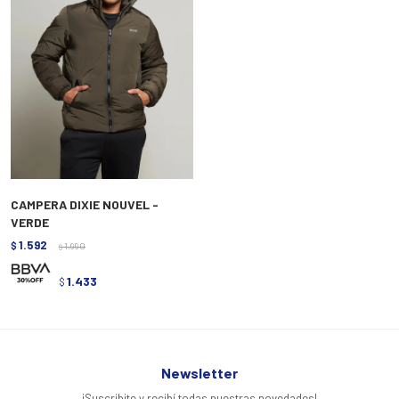
CAMPERA DIXIE NOUVEL -
VERDE
1.592
$
1.990
$
1.433
$
Newsletter
¡Suscribite y recibí todas nuestras novedades!