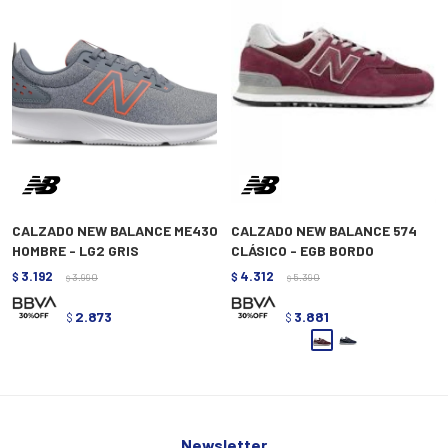
CALZADO NEW BALANCE ME430
CALZADO NEW BALANCE 574
HOMBRE - LG2 GRIS
CLÁSICO - EGB BORDO
3.192
4.312
$
3.990
$
5.390
$
$
2.873
3.881
$
$
Newsletter