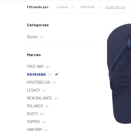
Quitar filtros
Filtrando por:
Calzado
HAVAIANA
Categorías
Ojotas
(1)
Marcas
FREE WAY
(8)
HAVAIANA
(1)
KRISTOBELGA
(2)
LEGACY
(1)
NEW BALANCE
(2)
POLANCO
(3)
RUSTY
(6)
TOPPER
(1)
UNIFORM
(3)