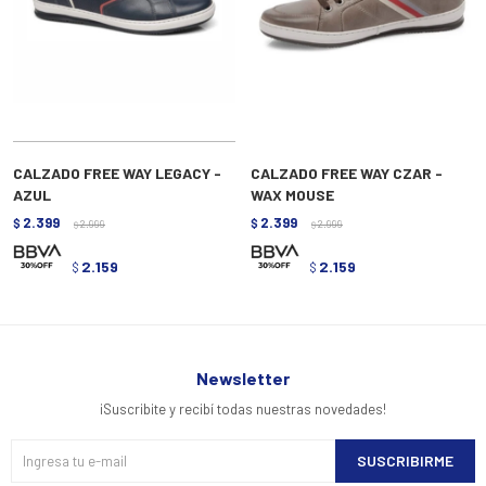
CALZADO FREE WAY LEGACY -
CALZADO FREE WAY CZAR -
AZUL
WAX MOUSE
2.399
2.399
$
2.999
$
2.999
$
$
2.159
2.159
$
$
Newsletter
¡Suscribite y recibí todas nuestras novedades!
SUSCRIBIRME