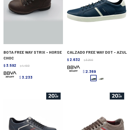
BOTA FREE WAY STRIX - HORSE
CALZADO FREE WAY DOT - AZUL
CHOC
2.632
$
3.290
$
3.592
$
4.490
$
2.369
$
3.233
$