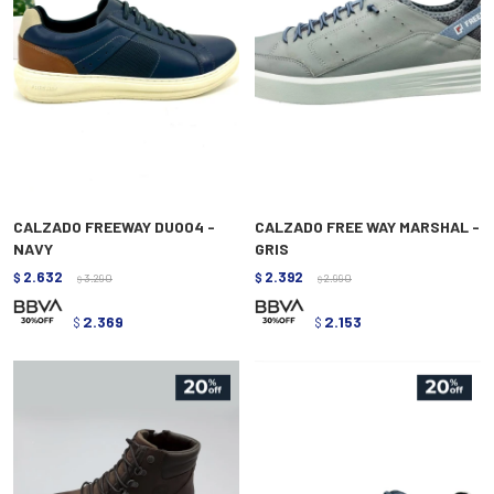
CALZADO FREEWAY DUO04 -
CALZADO FREE WAY MARSHAL -
NAVY
GRIS
2.632
2.392
$
3.290
$
2.990
$
$
2.369
2.153
$
$