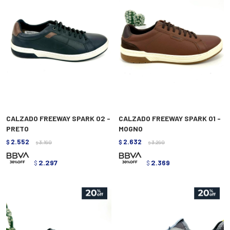
CALZADO FREEWAY SPARK 02 -
CALZADO FREEWAY SPARK 01 -
PRETO
MOGNO
2.552
2.632
$
3.190
$
3.290
$
$
2.297
2.369
$
$