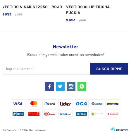
VESTIDO N.SAILS 12250 - ROJO
VESTIDO ALLIE TRISHA -
FUCSIA
693
$
990
$
693
$
990
$
Newsletter
¡Suscribite y recibí todas nuestras novedades!
SUSCRIBIRME




© Copyright 2026 / Unica Jeans