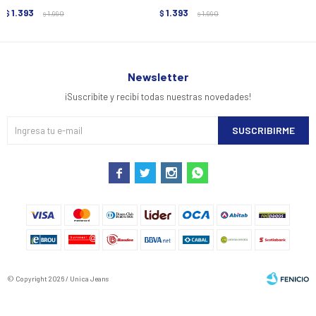
1.393
1.393
$
1.990
$
1.990
$
$
Newsletter
¡Suscribite y recibí todas nuestras novedades!
SUSCRIBIRME




© Copyright 2026 / Unica Jeans