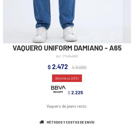
VAQUERO UNIFORM DAMIANO - A65
77434A65
2.472
$
3.090
$
20
2.225
$
Vaquero de jeans recto.
MÉTODOS Y COSTOS DE ENVÍO