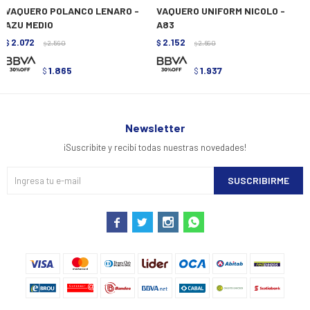
VAQUERO POLANCO LENARO -
VAQUERO UNIFORM NICOLO -
AZU MEDIO
A83
2.072
2.152
$
2.590
$
2.690
$
$
1.865
1.937
$
$
Newsletter
¡Suscribite y recibí todas nuestras novedades!
SUSCRIBIRME



