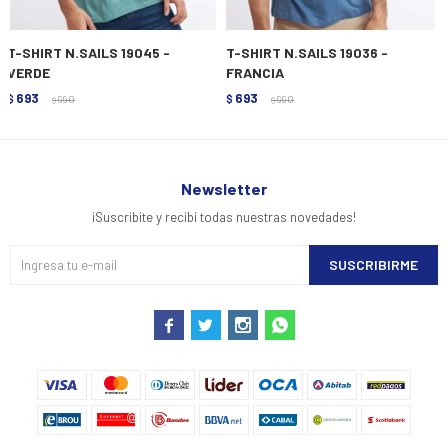
T-SHIRT N.SAILS 19045 -
T-SHIRT N.SAILS 19036 -
VERDE
FRANCIA
693
693
$
990
$
990
$
$
Newsletter
¡Suscribite y recibí todas nuestras novedades!
SUSCRIBIRME



