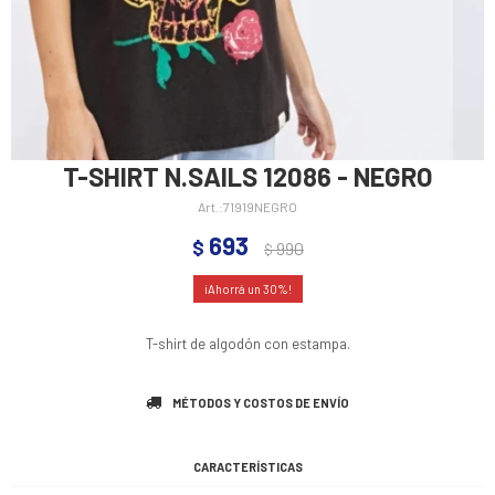
T-SHIRT N.SAILS 12086 - NEGRO
71919NEGRO
693
$
990
$
30
T-shirt de algodón con estampa.
MÉTODOS Y COSTOS DE ENVÍO
CARACTERÍSTICAS