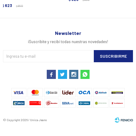
623
$
890
$
Newsletter
¡Suscribite y recibí todas nuestras novedades!
SUSCRIBIRME




© Copyright 2026 / Unica Jeans