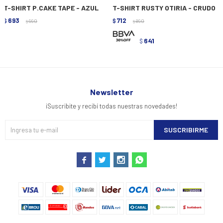
T-SHIRT P.CAKE TAPE - AZUL
T-SHIRT RUSTY OTIRIA - CRUDO
693
712
$
990
$
890
$
$
641
$
Newsletter
¡Suscribite y recibí todas nuestras novedades!
SUSCRIBIRME



