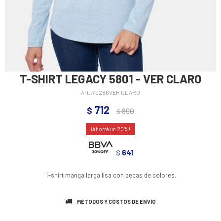
T-SHIRT LEGACY 5801 - VER CLARO
70286VER CLARO
712
$
890
$
20
641
$
T-shirt manga larga lisa con pecas de colores.
MÉTODOS Y COSTOS DE ENVÍO