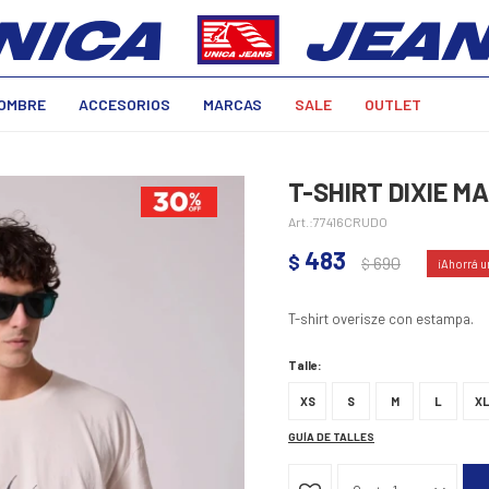
OMBRE
ACCESORIOS
MARCAS
SALE
OUTLET
T-SHIRT DIXIE M
77416CRUDO
483
$
690
$
T-shirt overisze con estampa.
Talle:
XS
S
M
L
X
GUÍA DE TALLES