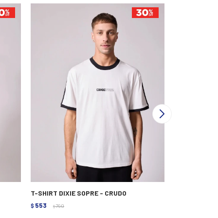
T-SHIRT DIXIE SOPRE - CRUDO
T-SHIRT RUS
553
623
$
790
$
890
$
$