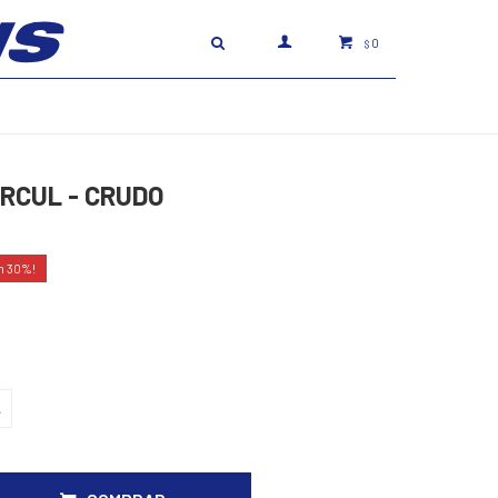
0
$
ARCUL - CRUDO
30
L