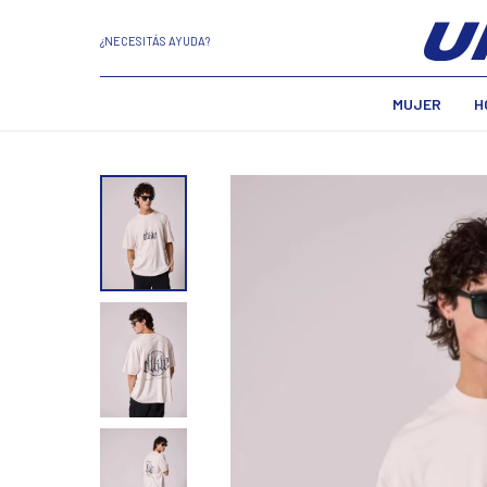
¿NECESITÁS AYUDA?
MUJER
H