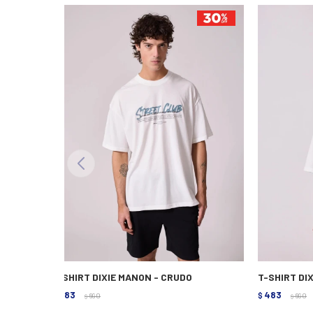
T-SHIRT DIXIE MANON - CRUDO
T-SHIRT DI
483
483
$
690
$
690
$
$