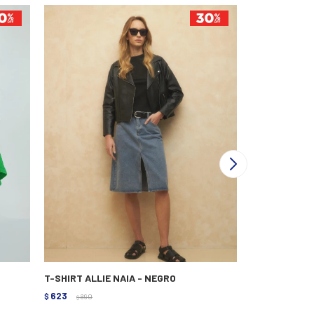
T-SHIRT ALLIE NAIA - NEGRO
T-SHIRT ALLI
623
623
$
890
$
890
$
$