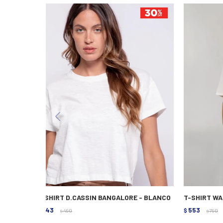
T-SHIRT D.CASSIN BANGALORE - BLANCO
T-SHIRT WA
343
553
$
490
$
790
$
$