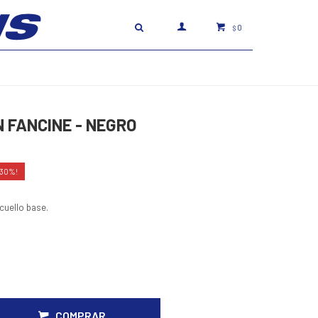
0
$
N FANCINE - NEGRO
30
cuello base.
COMPRAR