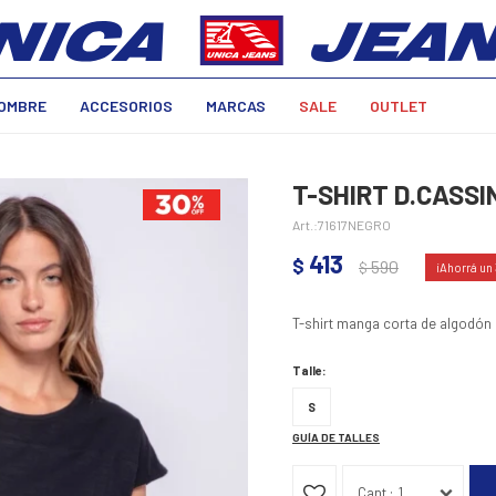
OMBRE
ACCESORIOS
MARCAS
SALE
OUTLET
T-SHIRT D.CASSI
71617NEGRO
413
$
590
$
T-shirt manga corta de algodón 
Talle:
S
GUÍA DE TALLES
1