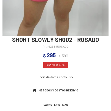
SHORT SLOWLY SH002 - ROSADO
62688ROSADO
295
$
590
$
50
Short de dama corto liso.
MÉTODOS Y COSTOS DE ENVÍO
CARACTERÍSTICAS