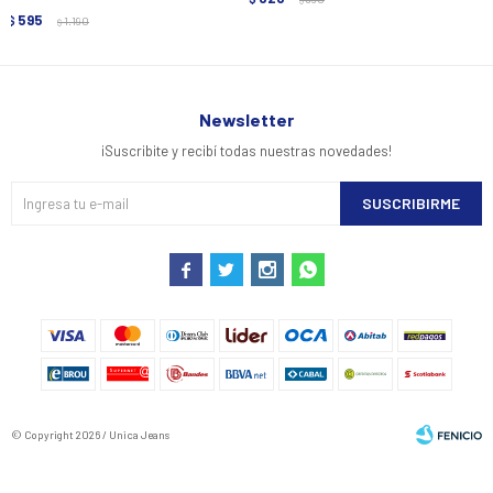
595
$
1.190
$
Newsletter
¡Suscribite y recibí todas nuestras novedades!
SUSCRIBIRME




© Copyright 2026 / Unica Jeans